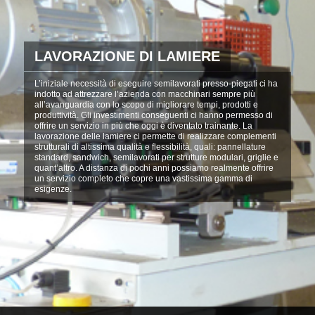
LAVORAZIONE DI LAMIERE
L’iniziale necessità di eseguire semilavorati presso-piegati ci ha
indotto ad attrezzare l’azienda con macchinari sempre più
all’avanguardia con lo scopo di migliorare tempi, prodotti e
produttività. Gli investimenti conseguenti ci hanno permesso di
offrire un servizio in più che oggi è diventato trainante. La
lavorazione delle lamiere ci permette di realizzare complementi
strutturali di altissima qualità e flessibilità, quali: pannellature
standard, sandwich, semilavorati per strutture modulari, griglie e
quant’altro. A distanza di pochi anni possiamo realmente offrire
un servizio completo che copre una vastissima gamma di
esigenze.