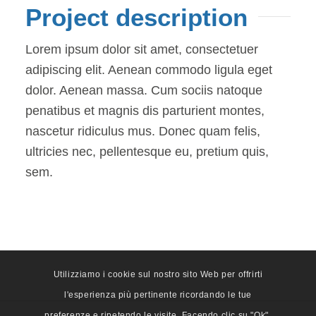
Project description
Lorem ipsum dolor sit amet, consectetuer
adipiscing elit. Aenean commodo ligula eget
dolor. Aenean massa. Cum sociis natoque
penatibus et magnis dis parturient montes,
nascetur ridiculus mus. Donec quam felis,
ultricies nec, pellentesque eu, pretium quis,
sem.
12
Pictures
Utilizziamo i cookie sul nostro sito Web per offrirti
l'esperienza più pertinente ricordando le tue
preferenze e ripetendo le visite. Facendo clic su "Ok",