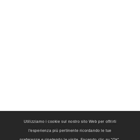
Utilizziamo i cookie sul nostro sito Web per offrirti
l'esperienza più pertinente ricordando le tue
preferenze e ripetendo le visite. Facendo clic su "Ok",