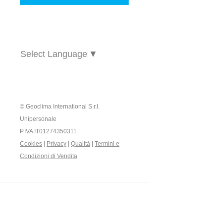
Select Language
▼
© Geoclima International S.r.l.
Unipersonale
P.IVA IT01274350311
Cookies
|
Privacy
|
Qualità
|
Termini e
Condizioni di Vendita